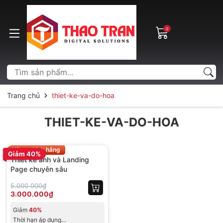
0
Trang chủ
thiet-ke-va-do-hoa
THIET-KE-VA-DO-HOA
Hot
Hàng chính hãng
Giảm 40%
Thiết kế ảnh và Landing
Page chuyên sâu
5.000.000₫
3.000.000₫
Giảm
40%
Thời hạn áp dụng