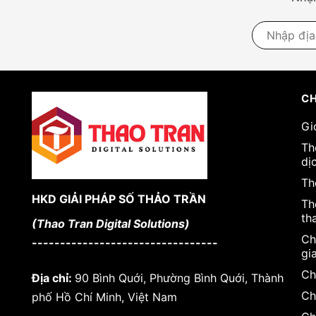
CH
Gi
Th
dị
Th
HKD GIẢI PHÁP SỐ THẢO TRẦN
Th
th
(Thao Tran Digital Solutions)
Ch
---------------------------------
gi
Ch
Địa chỉ:
90 Bình Quới, Phường Bình Quới, Thành
Ch
phố Hồ Chí Minh, Việt Nam